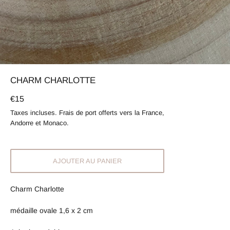
CHARM CHARLOTTE
Prix
€15
régulier
Taxes incluses. Frais de port offerts vers la France,
Andorre et Monaco.
AJOUTER AU PANIER
Charm Charlotte
médaille ovale 1,6 x 2 cm