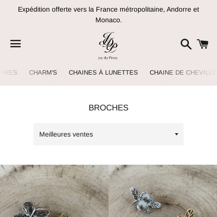
Expédition offerte vers la France métropolitaine, Andorre et
Monaco.
Recher
P
Menu
 NAVIGATION SUR LE SITE
OIRES
CHARM'S
CHAINES À LUNETTES
CHAINE DE CHEVILLE
COLLECTION:
BROCHES
Trier
par